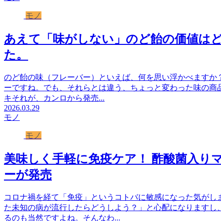
モノ
あえて「味がしない」のど飴の価値はど
た。
のど飴の味（フレーバー）といえば、何を思い浮かべますか？
ーですね。でも、それらとは違う、ちょっと変わった味の商
キそれが、カンロから発売...
2026.03.29
モノ
モノ
美味しく手軽に免疫ケア！ 酢酸菌入り
ーが発売
コロナ禍を経て「免疫」というコトバに敏感になった気がし
た未知の病が流行したらどうしよう？」と心配になりますし
るのも当然ですよね。そんなわ...