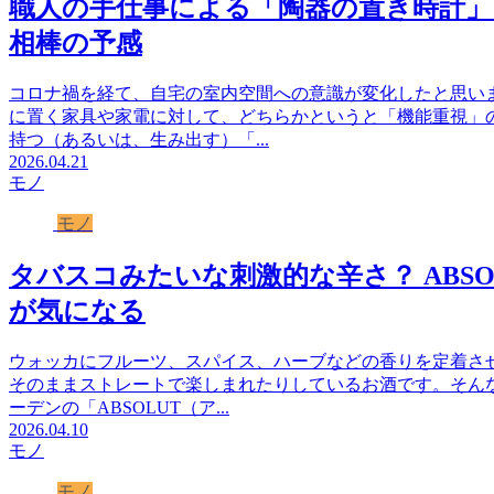
職人の手仕事による「陶器の置き時計」
相棒の予感
コロナ禍を経て、自宅の室内空間への意識が変化したと思い
に置く家具や家電に対して、どちらかというと「機能重視」
持つ（あるいは、生み出す）「...
2026.04.21
モノ
モノ
タバスコみたいな刺激的な辛さ？ ABS
が気になる
ウォッカにフルーツ、スパイス、ハーブなどの香りを定着さ
そのままストレートで楽しまれたりしているお酒です。そん
ーデンの「ABSOLUT（ア...
2026.04.10
モノ
モノ