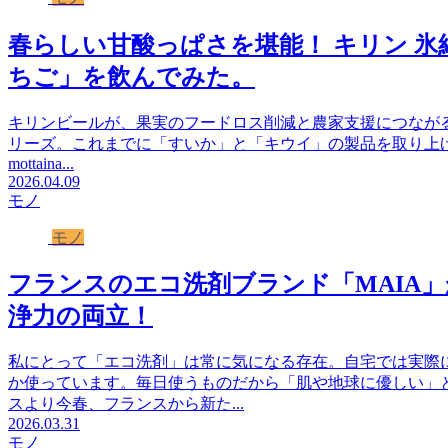
春らしい甘酸っぱさを堪能！ キリン 氷結 
ちご」を飲んでみた。
キリンビールが、果実のフードロス削減と農家支援につながる取り組
リーズ。これまでに「すいか」と「キウイ」の製品を取り上
mottaina...
2026.04.09
モノ
モノ
フランスのエコ洗剤ブランド「MAIA
浄力の両立！
私にとって「エコ洗剤」は常に気になる存在。自宅では実際
か使っています。毎日使うものだから「肌や地球に優しい」
スより今春、フランスから新た...
2026.03.31
モノ