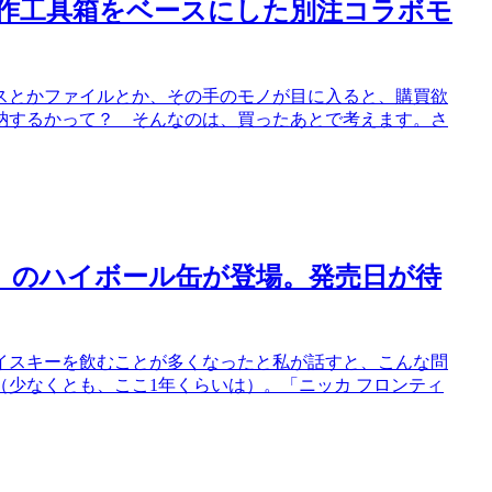
作工具箱をベースにした別注コラボモ
スとかファイルとか、その手のモノが目に入ると、購買欲
納するかって？ そんなのは、買ったあとで考えます。さ
」のハイボール缶が登場。発売日が待
イスキーを飲むことが多くなったと私が話すと、こんな問
少なくとも、ここ1年くらいは）。「ニッカ フロンティ