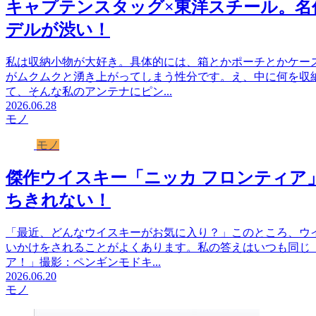
キャプテンスタッグ×東洋スチール。名
デルが渋い！
私は収納小物が大好き。具体的には、箱とかポーチとかケー
がムクムクと湧き上がってしまう性分です。え、中に何を収
て、そんな私のアンテナにピン...
2026.06.28
モノ
モノ
傑作ウイスキー「ニッカ フロンティア
ちきれない！
「最近、どんなウイスキーがお気に入り？」このところ、ウ
いかけをされることがよくあります。私の答えはいつも同じ（
ア！」撮影：ペンギンモドキ...
2026.06.20
モノ