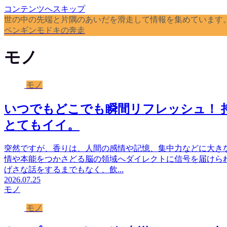
コンテンツへスキップ
世の中の先端と片隅のあいだを滑走して情報を集めています
ペンギンモドキの奔走
モノ
モノ
いつでもどこでも瞬間リフレッシュ！ 
とてもイイ。
突然ですが、香りは、人間の感情や記憶、集中力などに大き
情や本能をつかさどる脳の領域へダイレクトに信号を届けら
げさな話をするまでもなく、飲...
2026.07.25
モノ
モノ