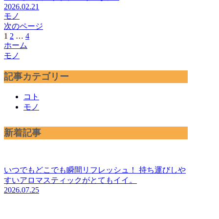
2026.02.21
モノ
次のページ
1
2
…
4
次
ホーム
へ
モノ
記事カテゴリー
コト
モノ
新着記事
いつでもどこでも瞬間リフレッシュ！ 持ち運びしや
すいアロマスティックがとてもイイ。
2026.07.25