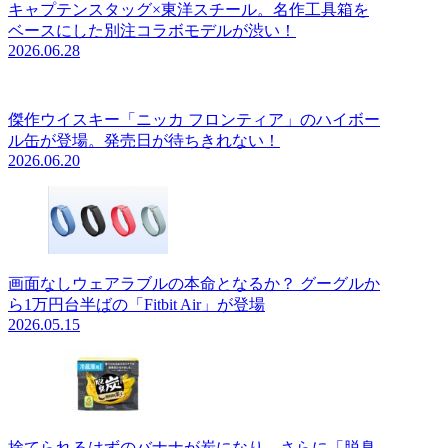
キャプテンスタッグ×東洋スチール。名作工具箱を
ベースにした別注コラボモデルが渋い！
2026.06.28
傑作ウイスキー「ニッカ フロンティア」のハイボー
ル缶が登場。発売日が待ちきれない！
2026.06.20
画面なしウェアラブルの本命となるか？ グーグルか
ら1万円台半ばの「Fitbit Air」が登場
2026.05.15
捨てられるはずのバナナが炭になり、さらに「脱臭