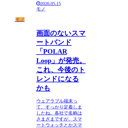
2026.05.15
モノ
モノ
画面のないスマ
ートバンド
「POLAR
Loop」が発売。
これ、今後のト
レンドになる
かも
ウェアラブル端末っ
て、すっかり定着しま
したね。各社で名称は
さまざまですが、スマ
ートウォッチとかスマ