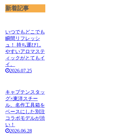
新着記事
いつでもどこでも
瞬間リフレッシ
ュ！ 持ち運びし
やすいアロマステ
ィックがとてもイ
イ。
2026.07.25
キャプテンスタッ
グ×東洋スチー
ル。名作工具箱を
ベースにした別注
コラボモデルが渋
い！
2026.06.28