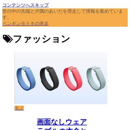
コンテンツへスキップ
世の中の先端と片隅のあいだを滑走して情報を集めていま
す。
ペンギンモドキの奔走
ファッション
モノ
画面なしウェア