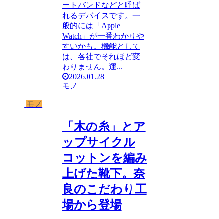
ートバンドなどと呼ば
れるデバイスです。一
般的には「Apple
Watch」が一番わかりや
すいかも。機能として
は、各社でそれほど変
わりません。運...
2026.01.28
モノ
モノ
「木の糸」とア
ップサイクル
コットンを編み
上げた靴下。奈
良のこだわり工
場から登場