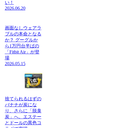
い！
2026.06.20
画面なしウェアラ
ブルの本命となる
か？ グーグルか
ら1万円台半ばの
「Fitbit Air」が登
場
2026.05.15
捨てられるはずの
バナナが炭にな
り、さらに「脱臭
炭」へ。エステー
とドールの異色コ