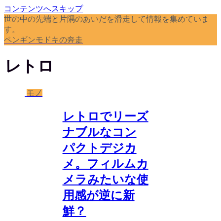
コンテンツへスキップ
世の中の先端と片隅のあいだを滑走して情報を集めていま
す。
ペンギンモドキの奔走
レトロ
モノ
レトロでリーズ
ナブルなコン
パクトデジカ
メ。フィルムカ
メラみたいな使
用感が逆に新
鮮？