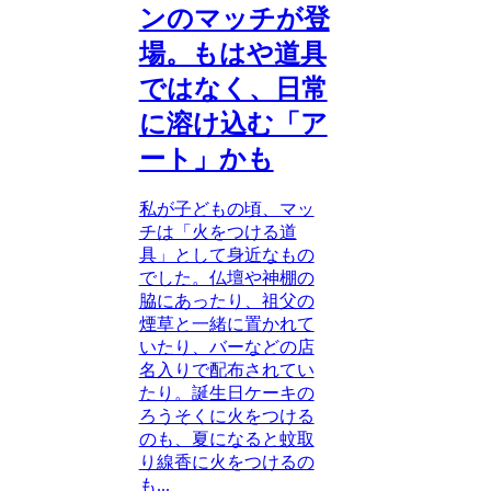
ンのマッチが登
場。もはや道具
ではなく、日常
に溶け込む「ア
ート」かも
私が子どもの頃、マッ
チは「火をつける道
具」として身近なもの
でした。仏壇や神棚の
脇にあったり、祖父の
煙草と一緒に置かれて
いたり、バーなどの店
名入りで配布されてい
たり。誕生日ケーキの
ろうそくに火をつける
のも、夏になると蚊取
り線香に火をつけるの
も...