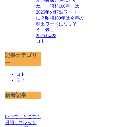
ん印象深い時代です
ね。「昭和100年」は
2025年の頻出ワード
に？昭和100年は今年の
頻出ワードになりそ
う。老...
2025.04.28
コト
記事カテゴリ
ー
コト
モノ
新着記事
いつでもどこでも
瞬間リフレッシ