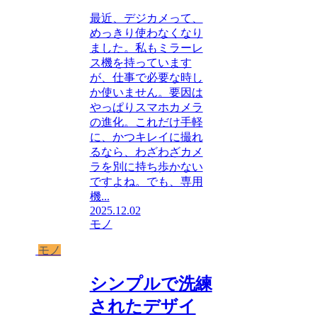
最近、デジカメって、
めっきり使わなくなり
ました。私もミラーレ
ス機を持っています
が、仕事で必要な時し
か使いません。要因は
やっぱりスマホカメラ
の進化。これだけ手軽
に、かつキレイに撮れ
るなら、わざわざカメ
ラを別に持ち歩かない
ですよね。でも、専用
機...
2025.12.02
モノ
モノ
シンプルで洗練
されたデザイ