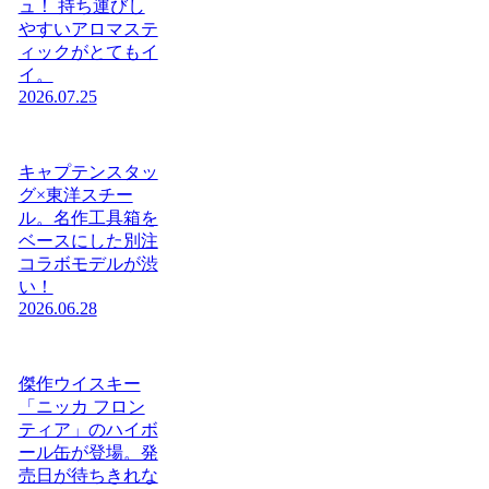
ュ！ 持ち運びし
やすいアロマステ
ィックがとてもイ
イ。
2026.07.25
キャプテンスタッ
グ×東洋スチー
ル。名作工具箱を
ベースにした別注
コラボモデルが渋
い！
2026.06.28
傑作ウイスキー
「ニッカ フロン
ティア」のハイボ
ール缶が登場。発
売日が待ちきれな