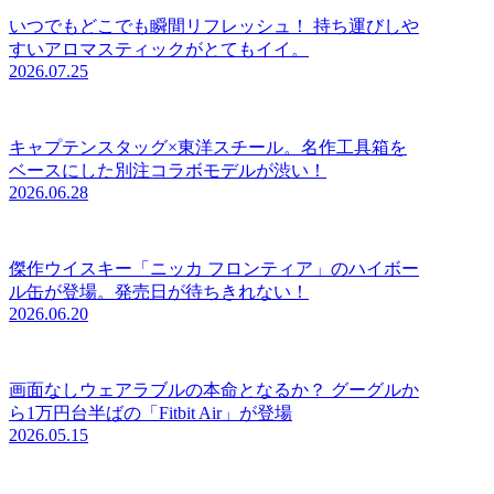
いつでもどこでも瞬間リフレッシュ！ 持ち運びしや
すいアロマスティックがとてもイイ。
2026.07.25
キャプテンスタッグ×東洋スチール。名作工具箱を
ベースにした別注コラボモデルが渋い！
2026.06.28
傑作ウイスキー「ニッカ フロンティア」のハイボー
ル缶が登場。発売日が待ちきれない！
2026.06.20
画面なしウェアラブルの本命となるか？ グーグルか
ら1万円台半ばの「Fitbit Air」が登場
2026.05.15