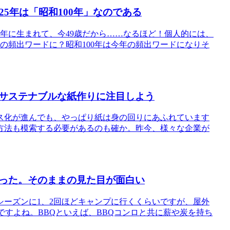
5年は「昭和100年」なのである
51年に生まれて、今49歳だから……なるほど！個人的には、
年の頻出ワードに？昭和100年は今年の頻出ワードになりそ
サステナブルな紙作りに注目しよう
ス化が進んでも、やっぱり紙は身の回りにあふれています
方法も模索する必要があるのも確か。昨今、様々な企業が
った。そのままの見た目が面白い
ーズンに1、2回ほどキャンプに行くくらいですが、屋外
ですよね。BBQといえば、BBQコンロと共に薪や炭を持ち