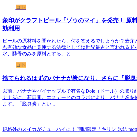
コト
象印がクラフトビール「ゾウのマイ」を発売！ 原
効利用
ビールの原材料を聞かれたら、何を答えるでしょうか？麦芽
も有効な食品に関連する法律としては世界最古と言われるド
水、酵母のみを原料とする」と...
コト
捨てられるはずのバナナが炭になり、さらに「脱臭
以前、バナナやパイナップルで有名なDole（ドール）の取
ナナ炭に、新展開。エステーとのコラボにより、バナナ炭を使
ます。「脱臭炭」とい...
規格外のスイカがチューハイに！ 期間限定「キリン 氷結 motta