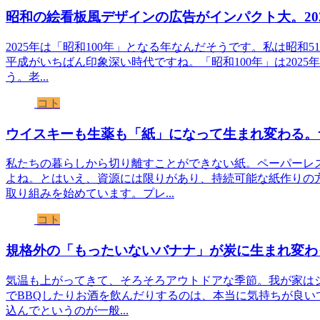
昭和の絵看板風デザインの広告がインパクト大。202
2025年は「昭和100年」となる年なんだそうです。私は昭和
平成がいちばん印象深い時代ですね。「昭和100年」は2025
う。老...
コト
ウイスキーも生薬も「紙」になって生まれ変わる。
私たちの暮らしから切り離すことができない紙。ペーパーレ
よね。とはいえ、資源には限りがあり、持続可能な紙作りの
取り組みを始めています。プレ...
コト
規格外の「もったいないバナナ」が炭に生まれ変わ
気温も上がってきて、そろそろアウトドアな季節。我が家はシ
でBBQしたりお酒を飲んだりするのは、本当に気持ちが良い
込んでというのが一般...