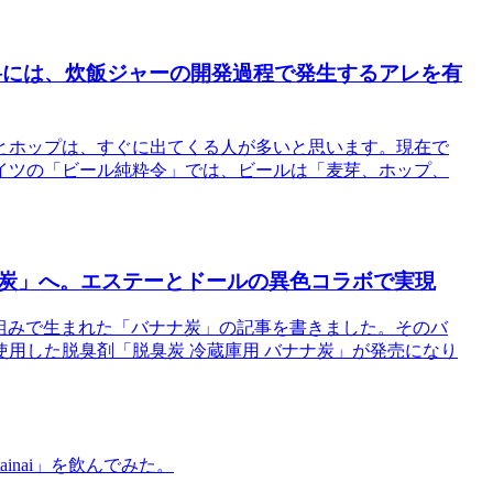
料には、炊飯ジャーの開発過程で発生するアレを有
とホップは、すぐに出てくる人が多いと思います。現在で
イツの「ビール純粋令」では、ビールは「麦芽、ホップ、
炭」へ。エステーとドールの異色コラボで実現
り組みで生まれた「バナナ炭」の記事を書きました。そのバ
用した脱臭剤「脱臭炭 冷蔵庫用 バナナ炭」が発売になり
inai」を飲んでみた。