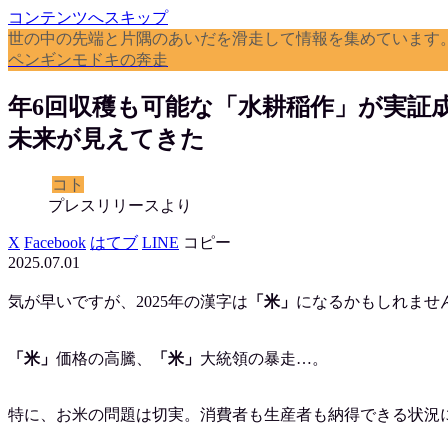
コンテンツへスキップ
世の中の先端と片隅のあいだを滑走して情報を集めています
ペンギンモドキの奔走
年6回収穫も可能な「水耕稲作」が実証
未来が見えてきた
コト
プレスリリースより
X
Facebook
はてブ
LINE
コピー
2025.07.01
気が早いですが、2025年の漢字は
「米」
になるかもしれませ
「米」
価格の高騰、
「米」
大統領の暴走…。
特に、お米の問題は切実。消費者も生産者も納得できる状況