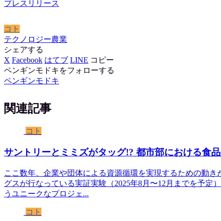
プレスリリース
コト
テクノロジー
農業
シェアする
X
Facebook
はてブ
LINE
コピー
ペンギンモドキをフォローする
ペンギンモドキ
関連記事
コト
サントリーとミミズがタッグ!? 都市部における食
ここ数年、企業や団体による資源循環を実現するための動き
グスが行なっている実証実験（2025年8月〜12月までを予
うユニークなプロジェ...
コト