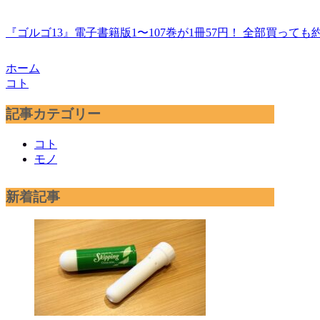
『ゴルゴ13』電子書籍版1〜107巻が1冊57円！ 全部買っても約
ホーム
コト
記事カテゴリー
コト
モノ
新着記事