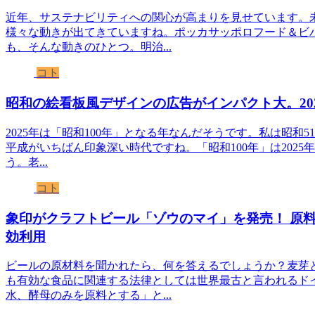
近年、サステナビリティへの関心が高まりを見せています。
様々な動きが出てきていますね。ポッカサッポロフード＆ビ
も、そんな動きのひとつ。明治...
コト
昭和の絵看板風デザインの広告がインパクト大。202
2025年は「昭和100年」となる年なんだそうです。私は昭和
平成がいちばん印象深い時代ですね。「昭和100年」は2025
う。老...
コト
象印がクラフトビール「ゾウのマイ」を発売！ 原
効利用
ビールの原材料を聞かれたら、何を答えるでしょうか？麦芽
も有効な食品に関連する法律としては世界最古と言われるド
水、酵母のみを原料とする」と...