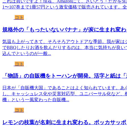
これは買いですよ！現在、Amazonにて、さいとう・たかを先生
1〜107巻まで1冊57円という激安価格で販売されています。全部買って
コト
規格外の「もったいないバナナ」が炭に生まれ変わ
気温も上がってきて、そろそろアウトドアな季節。我が家はシ
でBBQしたりお酒を飲んだりするのは、本当に気持ちが良い
込んでというのが一般...
コト
「物語」の自販機をトーハンが開発。活字と紙は「
日本が「自販機大国」であることはよく知られています。あ
し、キャッシュレス化や災害対応型、ユニバーサル化など、
機」という一風変わった自販機...
コト
レモンの枝葉が名刺に生まれ変わる。ポッカサッポ