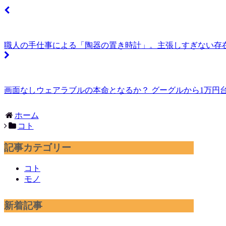
職人の手仕事による「陶器の置き時計」。主張しすぎない存
画面なしウェアラブルの本命となるか？ グーグルから1万円台半ばの
ホーム
コト
記事カテゴリー
コト
モノ
新着記事