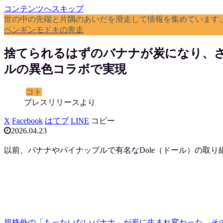
コンテンツへスキップ
世の中の先端と片隅のあいだを滑走して情報を集めています
ペンギンモドキの奔走
捨てられるはずのバナナが炭になり、
ルの異色コラボで実現
コト
プレスリリースより
X
Facebook
はてブ
LINE
コピー
2026.04.23
以前、バナナやパイナップルで有名なDole（ドール）の取り
規格外の「もったいないバナナ」が炭に生まれ変わった。そ