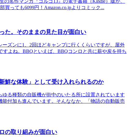
の名作マンガ『ゴルゴ13』の電子書籍（Kindle）版が、
も6099円！Amazon.co.jpよりコミック...
った。そのままの見た目が面白い
ーズンに1、2回ほどキャンプに行くくらいですが、屋外
ですよね。BBQといえば、BBQコンロと共に薪や炭を持ち
新鮮な体験」として受け入れられるのか
らゆる種類の自販機が街中のいたる所に設置されています
機能付加も進んでいます。そんななか、「物語の自動販売
ロの取り組みが面白い