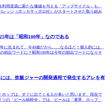
未利用資源に新たな価値を与える「アップサイクル」も、
バレッジ（ポッカサッポロ社）がスタートさせた取り組み
5年は「昭和100年」なのである
51年に生まれて、今49歳だから……なるほど！個人的には、
年の頻出ワードに？昭和100年は今年の頻出ワードになりそ
料には、炊飯ジャーの開発過程で発生するアレを有
とホップは、すぐに出てくる人が多いと思います。現在で
イツの「ビール純粋令」では、ビールは「麦芽、ホップ、