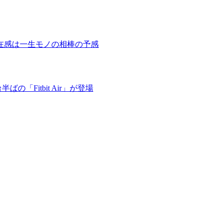
在感は一生モノの相棒の予感
「Fitbit Air」が登場