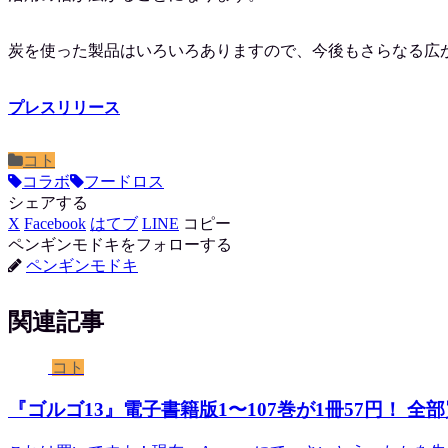
炭を使った製品はいろいろありますので、今後もさらなる広
プレスリリース
コト
コラボ
フードロス
シェアする
X
Facebook
はてブ
LINE
コピー
ペンギンモドキをフォローする
ペンギンモドキ
関連記事
コト
『ゴルゴ13』電子書籍版1〜107巻が1冊57円！ 全