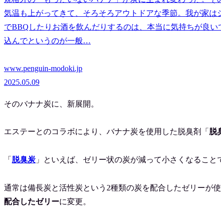
気温も上がってきて、そろそろアウトドアな季節。我が家はシ
でBBQしたりお酒を飲んだりするのは、本当に気持ちが良い
込んでというのが一般…
www.penguin-modoki.jp
2025.05.09
そのバナナ炭に、新展開。
エステーとのコラボにより、バナナ炭を使用した脱臭剤「
脱
「
脱臭炭
」といえば、ゼリー状の炭が減って小さくなること
通常は備長炭と活性炭という2種類の炭を配合したゼリーが
配合したゼリー
に変更。