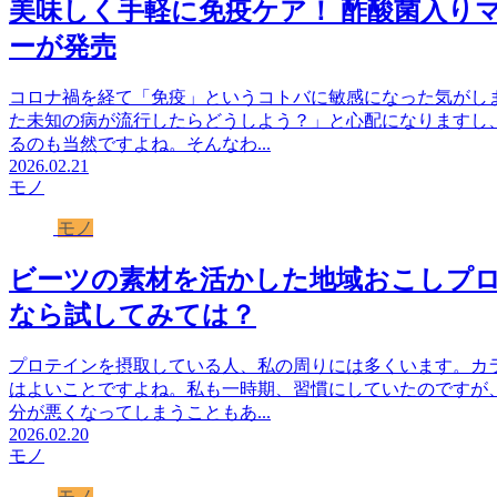
美味しく手軽に免疫ケア！ 酢酸菌入り
ーが発売
コロナ禍を経て「免疫」というコトバに敏感になった気がし
た未知の病が流行したらどうしよう？」と心配になりますし
るのも当然ですよね。そんなわ...
2026.02.21
モノ
モノ
ビーツの素材を活かした地域おこしプ
なら試してみては？
プロテインを摂取している人、私の周りには多くいます。カ
はよいことですよね。私も一時期、習慣にしていたのですが
分が悪くなってしまうこともあ...
2026.02.20
モノ
モノ