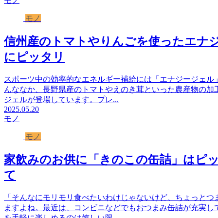
モノ
モノ
信州産のトマトやりんごを使ったエナ
にピッタリ
スポーツ中の効率的なエネルギー補給には「エナジージェル
んななか、長野県産のトマトやえのき茸といった農産物の加
ジェルが登場しています。プレ...
2025.05.20
モノ
モノ
家飲みのお供に「きのこの缶詰」はピ
て
「そんなにモリモリ食べたいわけじゃないけど、ちょっとつ
ますよね。最近は、コンビニなどでもおつまみ缶詰が充実し
を手軽に楽しめるのは嬉しい限...