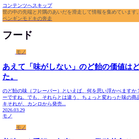
コンテンツへスキップ
世の中の先端と片隅のあいだを滑走して情報を集めています
ペンギンモドキの奔走
フード
モノ
あえて「味がしない」のど飴の価値はど
た。
のど飴の味（フレーバー）といえば、何を思い浮かべますか？
ーですね。でも、それらとは違う、ちょっと変わった味の商
キそれが、カンロから発売...
2026.03.29
モノ
モノ