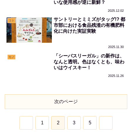
いな使用感が逆に新鮮？
2025.12.02
サントリーとミミズがタッグ!? 都
コト
市部における食品残渣の有機肥料
化に向けた実証実験
2025.11.30
「シーバスリーガル」の新作は、
モノ
なんと透明。色はなくとも、味わ
いはウイスキー！
2025.11.26
次のページ
前
次
1
2
3
5