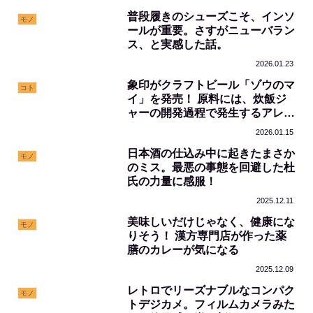
普段履きのシューズこそ、インソ
モノ
ールが重要。さすがニューバラン
ス、と実感した話。
2026.01.23
象印がクラフトビール「ゾウのマ
コト
イ」を発売！ 原料には、炊飯ジ
ャーの開発過程で発生するアレを
有効利用
2026.01.15
日本酒の仕込み中に起きたまさか
モノ
のミス。最悪の事態を回避した杜
氏の力量に感服！
2025.12.11
美味しいだけじゃなく、健康にな
モノ
りそう！ 漢方専門店が作った薬
膳のカレーが気になる
2025.12.09
レトロでリーズナブルなコンパク
モノ
トデジカメ。フィルムカメラみた